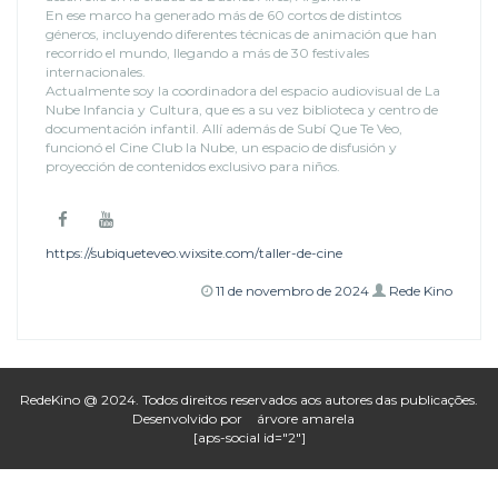
En ese marco ha generado más de 60 cortos de distintos
géneros, incluyendo diferentes técnicas de animación que han
recorrido el mundo, llegando a más de 30 festivales
internacionales.
Actualmente soy la coordinadora del espacio audiovisual de La
Nube Infancia y Cultura, que es a su vez biblioteca y centro de
documentación infantil. Allí además de Subí Que Te Veo,
funcionó el Cine Club la Nube, un espacio de disfusión y
proyección de contenidos exclusivo para niños.
https://subiqueteveo.wixsite.com/taller-de-cine
11 de novembro de 2024
Rede Kino
RedeKino @ 2024. Todos direitos reservados aos autores das publicações.
Desenvolvido por
árvore amarela
[aps-social id="2"]