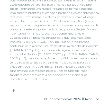
coletivo que atua com a educação por intermédio da imagem,
desde outubro de 1999, na Escola Técnica Estadual Adolpho
Bloch. Formamos um Núcleo Pedagógico permanente que
implementa projetos educativos a partir da exibição sistemática
de filmes. Entre nossas iniciativas, citamos o Curta o Almoço,
semanalmente; a realização de Cinefóruns específicos (via de
regra com o emprego de médias ou longas e com a presença de
convidados externos); orientação à pesquisa via Projeto Jovens
Talentos da FAPERJ etc. Diante da contemporânea e
avassaladora onipresença imagética, a qual estamos todos
imersos (GREEN & BIGUN, 1995, pp. 208-9), procuramos
contribuir para a desnaturalização dessa avalanche de imagens
(TURNER, 1997, p.151), para uma interação crítica com os
enunciados fílmicos (DUARTE, 2002, pp. 16-17 & NAPOLITANO,
2003, p. 15), para a formação de um público de cinema, para a
sensibilização estética e o treinamento lúdico da leitura da
imagem (COSTA, 2003, pp. 37-38;95). Nosso público alvo
fundamental é composto pelos alunos da unidade, mas
também contamos com a participação de funcionários
docentes e administrativos.
6 de novembro de 2024
Rede Kino