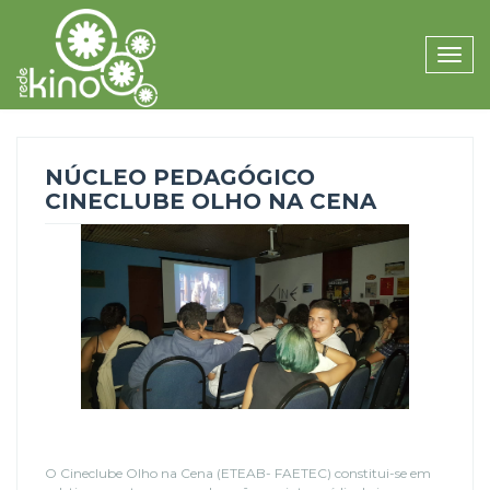
Toggle
naviga
NÚCLEO PEDAGÓGICO
CINECLUBE OLHO NA CENA
O Cineclube Olho na Cena (ETEAB- FAETEC) constitui-se em