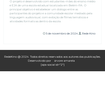
O projeto é desenvolvido com estudantes-mães do ensino médio
e EJA de uma escola estadual localizada em Belém-PA. O
principal objetivo é estabelecer um diálogo entre as
participantes do projeto e a comunidade escolar mediado pela
linguagem audiovisual, com exibição de filmes temáticos e
atividades formativas dentro da escola.
5 de novembro de 2024
Rede Kino
RedeKino @ 2024. Todos direitos reservados aos autores das publicações.
Desenvolvido por
árvore amarela
[aps-social id="2"]