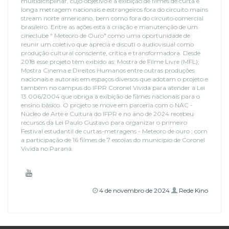
multidicisplinar, cujo objetivo é a exibição de filmes de curta e
longa metragem nacionais e estrangeiros fora do circuito mains
stream norte americano, bem como fora do circuito comercial
brasileiro. Entre as ações está a criação e manutenção de um
cineclube " Meteoro de Ouro" como uma oportunidade de
reunir um coletivo que aprecia e discuti o audiovisual como
produção cultural consciente, crítica e transformadora. Desde
2018 esse projeto têm exibido as: Mostra de Filme Livre (MFL);
Mostra Cinema e Direitos Humanos entre outras produções
nacionais e autorais em espaços diversos que adotam o projeto e
também no campus do IFPR Coronel Vivida para atender a Lei
13.006/2004 que obriga a exibição de filmes nacionais para o
ensino básico. O projeto se move em parceria com o NAC -
Núcleo de Arte e Cultura do IFPR e no ano de 2024 recebeu
recursos da Lei Paulo Gustavo para organizar o primeiro
Festival estudantil de curtas-metragens - Meteoro de ouro ; com
a participação de 16 filmes de 7 escolas do município de Coronel
Vivida no Paraná.
4 de novembro de 2024
Rede Kino