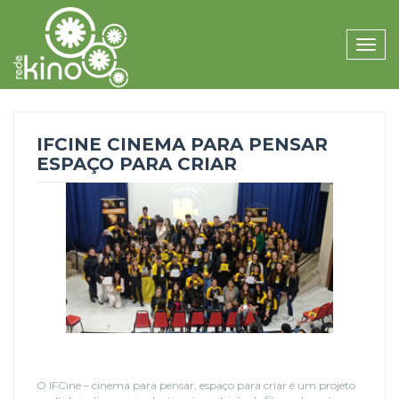
Toggle
naviga
IFCINE CINEMA PARA PENSAR
ESPAÇO PARA CRIAR
O IFCine – cinema para pensar, espaço para criar é um projeto