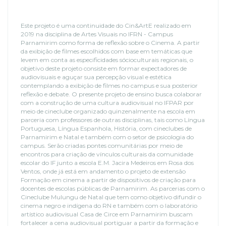
Este projeto é uma continuidade do Cin&ArtE realizado em
2019 na disciplina de Artes Visuais no IFRN - Campus
Parnamirim como forma de reflexão sobre o Cinema. A partir
da exibição de filmes escolhidos com base em temáticas que
levem em conta as especificidades sócioculturais regionais, o
objetivo deste projeto consiste em formar expectadores de
audiovisuais e aguçar sua percepção visual e estética
contemplando a exibição de filmes no campus e sua posterior
reflexão e debate. O presente projeto de ensino busca colaborar
com a construção de uma cultura audiovisual no IFPAR por
meio de cineclube organizado quinzenalmente na escola em
parceria com professores de outras disciplinas, tais como Língua
Portuguesa, Língua Espanhola, História, com cineclubes de
Parnamirim e Natal e também com o setor de psicologia do
campus. Serão criadas pontes comunitárias por meio de
encontros para criação de vínculos culturais da comunidade
escolar do IF junto a escola E.M. Jacira Medeiros em Rosa dos
Ventos, onde já está em andamento o projeto de extensão
Formação em cinema a partir de dispositivos de criação para
docentes de escolas públicas de Parnamirim. As parcerias com o
Cineclube Mulungu de Natal que tem como objetivo difundir o
cinema negro e indígena do RN e também com o laboratório
artístico audiovisual Casa de Circe em Parnamirim buscam
fortalecer a cena audiovisual portiguar a partir da formação e