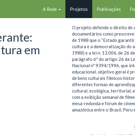
A Rede
Projetos
Publicações
F
O projeto defende o direito de a
erante:
documentários como prescreve 
de 1988 que o “Estado garantirá 
ltura em
cultura e a democratização do a
1988) e a lei n. 13.006, de 26 d
parágrafo 6º do artigo 26 da Le
Nacional nº 9394/1996, que in
educacional. objetivo geral é 
de bens culturais fílmicos hist
diferentes formas de aprendiza
cultural, ecológica, territorial
com a exibição semanal de filme
mesa-redonda e fórum de cinema
amazônica entre o Brasil, Peru 