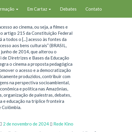
ormação
Em Cartaz
Debates
Contato
cesso ao cinema, ou seja, a filmes e
o artigo 215 da Constituição Federal
a todos o [...] acesso às fontes da
cesso aos bens culturais” (BRASIL,
e junho de 2014, que alterou o
i de Diretrizes e Bases da Educação
tegra o cinema a proposta pedagógica
promover o acesso e a democratização
oricamente produzidos, contribuir com
gens na perspectiva socioambiental,
, econômica e política nas Amazônias,
s, organização de palestras, debates,
 e educação na tríplice fronteira
e Colômbia.
2 de novembro de 2024
Rede Kino