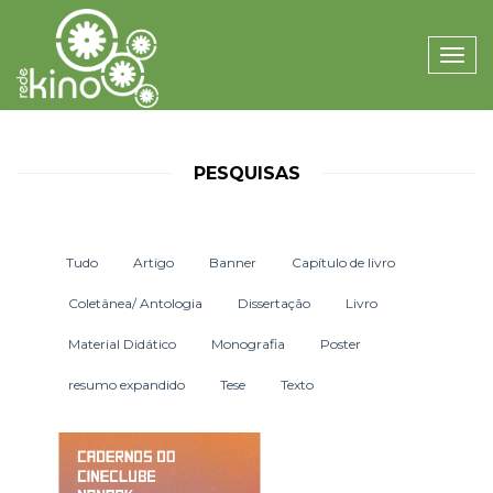
Toggle
naviga
PESQUISAS
Tudo
Artigo
Banner
Capítulo de livro
Coletânea/ Antologia
Dissertação
Livro
Material Didático
Monografia
Poster
resumo expandido
Tese
Texto