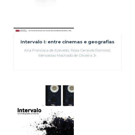
Intervalo I: entre cinemas e geografias
Ana Francisca de Azevedo; Rosa Cerarols Ramírez;
Wenceslao Machado de Oliveira Jr.