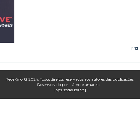
13
RedeKino @ 2024. Todos direitos reservados aos autores das publicações.
Desenvolvido por
árvore amarela
[aps-social id="2"]