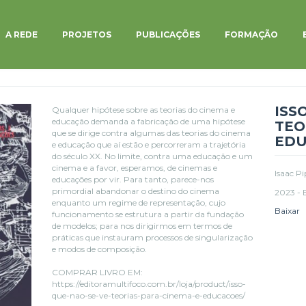
A REDE
PROJETOS
PUBLICAÇÕES
FORMAÇÃO
ISS
Qualquer hipótese sobre as teorias do cinema e
educação demanda a fabricação de uma hipótese
TEO
que se dirige contra algumas das teorias do cinema
EDU
e educação que aí estão e percorreram a trajetória
do século XX. No limite, contra uma educação e um
cinema e a favor, esperamos, de cinemas e
Isaac P
educações por vir. Para tanto, parece-nos
primordial abandonar o destino do cinema
2023 - 
enquanto um regime de representação, cujo
Baixar
funcionamento se estrutura a partir da fundação
de modelos; para nos dirigirmos em termos de
práticas que instauram processos de singularização
e modos de composição.
COMPRAR LIVRO EM:
https://editoramultifoco.com.br/loja/product/isso-
que-nao-se-ve-teorias-para-cinema-e-educacoes/