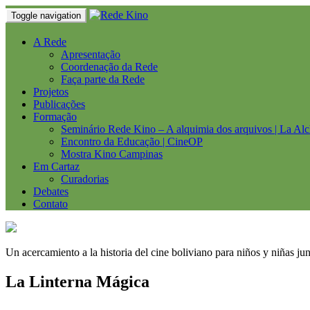
Toggle navigation
A Rede
Apresentação
Coordenação da Rede
Faça parte da Rede
Projetos
Publicações
Formação
Seminário Rede Kino – A alquimia dos arquivos | La Alc
Encontro da Educação | CineOP
Mostra Kino Campinas
Em Cartaz
Curadorias
Debates
Contato
Un acercamiento a la historia del cine boliviano para niños y niñas ju
La Linterna Mágica