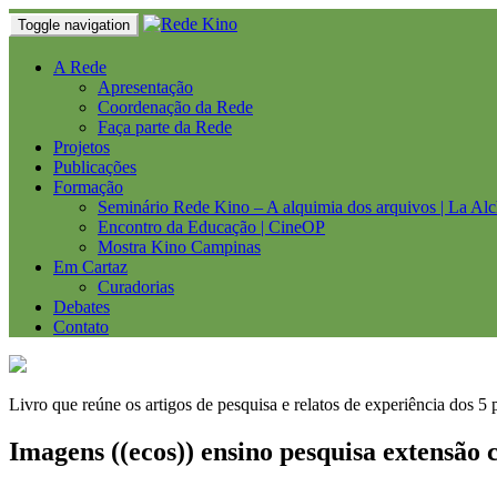
Toggle navigation
A Rede
Apresentação
Coordenação da Rede
Faça parte da Rede
Projetos
Publicações
Formação
Seminário Rede Kino – A alquimia dos arquivos | La Alc
Encontro da Educação | CineOP
Mostra Kino Campinas
Em Cartaz
Curadorias
Debates
Contato
Livro que reúne os artigos de pesquisa e relatos de experiência dos 5 
Imagens ((ecos)) ensino pesquisa extensão