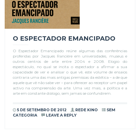
O ESPECTADOR EMANCIPADO
O Espectador Emancipado reúne algumas das conferências
proferidas por Jacques Rancière em universidades, museus e
outros centros de arte entre 2004 e 2008. Elogio do
espectáculo, no qual se incita o espectador a afirmar a sua
capacidade de ver e analisar o que vê, este volume de ensaios
contraria uma das mais antigas premissas da estética – a de que
aquele que vê não sabe ver – para oferecer ao receptor um papel
activo na compreensão da arte. Uma vez mais, a política e a
arte em constante diálogo, sem jamais se confundirem.
5 DE SETEMBRO DE 2012
REDE KINO
SEM
CATEGORIA
LEAVE A REPLY