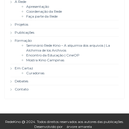
A Rede
Apresentação
Coordenação da Rede
Faça parte da Rede
Projetos
Publicações
Formação
Seminário Rede Kino – A alquimia dos arquivos | La
Alchimia de los Archivos
Encontro da Educação | CineOP
Mostra Kino Campinas
Em Cartaz
Curadorias
Debates
Contato
RedeKino @ 2024. Todos direitos reservados aos autores das publicações.
Desenvolvido por
árvore amarela