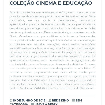
COLEÇÃO CINEMA E EDUCAÇÃO
Este livro sintetiza um apaixonado esforço em busca de uma
nova forma de aprender a partir da experiência do cinema. Para
construí-la, ele nos ajuda a desaprender, desconstruir
aprendizados, para poder tomar consciência dos preconceitos e
desvalores que carregamos misturados com valores e verdades
desde os primeiros anos. Desaprender é algo complexo e nada
óbvio. Consideramos que a sétima arte torna o desaprender
uma possibilidade pela sua capacidade única de comunicação
simultânea aos sentidos, emoções, sentimentos, memória,
entendimento e por favorecer alguma forma de movimentação
no espaço e no tempo. O livro faz um balanço do primeiro ano
de trabalho do projeto e seu produto evidencia quanto podemos
aprender do cinema, sem necessidade de pedagogizá-lo, de
minimizá-lo como se fosse uma ferramenta didática. É quase
um convite para ir ao cinema e desaprender com o leitor. É,
também, uma proposta de um novo olhar, tanto para
professores e alunos quanto para o público em geral, por meio
das atividades de Extensão Universitária e das parcerias extra-
universidade, como a estabelecida com a Cinemateca do Museu
de Arte Moderna (MAM-Rio) e o Cinema em curs, de Barcelona.
10 DE JUNHO DE 2012
REDE KINO
SEM
CATEGORIA
LEAVE A REPLY