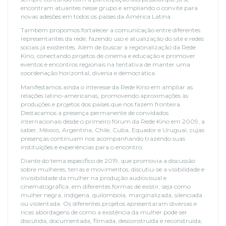
encontram atuantes nesse grupo e ampliando o convite para
novas adesões em todos os países da América Latina.
Também propomos fortalecer a comunicação entre diferentes
representantes da rede, fazendo uso e atualização do site e redes
sociais já existentes. Além de buscar a regionalização da Rede
Kino, conectando projetos de cinema e educação e promover
eventos e encontros regionais na tentativa de manter uma
coordenação horizontal, diversa e democrática.
Manifestamos ainda o interesse da Rede Kino em ampliar as
relações latino-americanas, promovendo aproximações às
produções e projetos dos países que nos fazem fronteira.
Destacamos a presença permanente de convidados
internacionais desde o primeiro fórum da Rede Kino em 2009, a
saber, México, Argentina, Chile, Cuba, Equador e Uruguai, cujas
presenças continuam nos acompanhando trazendo suas
instituições e experiências para o encontro.
Diante do tema específico de 2019, que promovia a discussão
sobre mulheres, terras e movimentos, discutiu-se a visibilidade e
invisibilidade da mulher na produção audiovisual e
cinematográfica, em diferentes formas de existir, seja como
mulher negra, indígena, quilombola, marginalizada, silenciada
ou violentada. Os diferentes projetos apresentaram diversas e
ricas abordagens de como a existência da mulher pode ser
discutida, documentada, filmada, desconstruída e reconstruída,