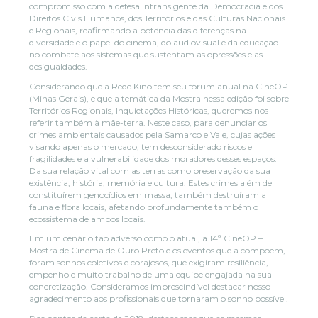
compromisso com a defesa intransigente da Democracia e dos
Direitos Civis Humanos, dos Territórios e das Culturas Nacionais
e Regionais, reafirmando a potência das diferenças na
diversidade e o papel do cinema, do audiovisual e da educação
no combate aos sistemas que sustentam as opressões e as
desigualdades.
Considerando que a Rede Kino tem seu fórum anual na CineOP
(Minas Gerais), e que a temática da Mostra nessa edição foi sobre
Territórios Regionais, Inquietações Históricas, queremos nos
referir também à mãe-terra. Neste caso, para denunciar os
crimes ambientais causados pela Samarco e Vale, cujas ações
visando apenas o mercado, tem desconsiderado riscos e
fragilidades e a vulnerabilidade dos moradores desses espaços.
Da sua relação vital com as terras como preservação da sua
existência, história, memória e cultura. Estes crimes além de
constituírem genocídios em massa, também destruíram a
fauna e flora locais, afetando profundamente também o
ecossistema de ambos locais.
Em um cenário tão adverso como o atual, a 14ª CineOP –
Mostra de Cinema de Ouro Preto e os eventos que a compõem,
foram sonhos coletivos e corajosos, que exigiram resiliência,
empenho e muito trabalho de uma equipe engajada na sua
concretização. Consideramos imprescindível destacar nosso
agradecimento aos profissionais que tornaram o sonho possível.