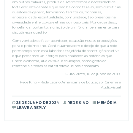
em outras palavras, produzida. Percebemos a necessidade de
fortalecer este debate e que não há como fazê-lo, sem discutir as
questões de gênero, feminismo, territórios, fronteiras,
ancestralidade, espiritualidade, comunidade, tão presentes na
diversidade entre povos e etnias do nosso país. Por causa disso,
foi definida, portanto, a criação de um fórum permanente para
discutir essa questão.
Com vontade de fazer acontecer, estas são nossas proposições
para o próximo ano. Continuamos com o desejo de que a rede
permaneça com esta laboriosa trajetória de construção coletiva
e que possamos unir forças para enaltecer as potências que
unem o cinema, audiovisual e educação, como gesto de
resistência a todas as catástrofes que nos ameaçam.
Ouro Preto, 10 de junho de 2019.
Rede Kino – Rede Latino Americana de Educação, Cinema e
Audiovisual
25 DE JUNHO DE 2024
REDE KINO
MEMÓRIA
LEAVE A REPLY