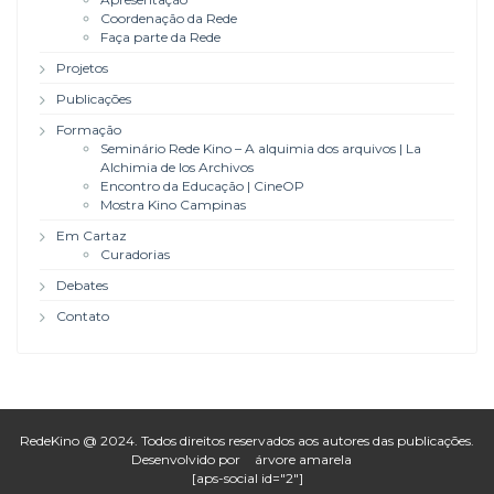
Coordenação da Rede
Faça parte da Rede
Projetos
Publicações
Formação
Seminário Rede Kino – A alquimia dos arquivos | La
Alchimia de los Archivos
Encontro da Educação | CineOP
Mostra Kino Campinas
Em Cartaz
Curadorias
Debates
Contato
RedeKino @ 2024. Todos direitos reservados aos autores das publicações.
Desenvolvido por
árvore amarela
[aps-social id="2"]