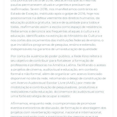
Dos pontos da carta de 2018, destacamos que as mesmas
pautas permanecem atuais e urgentes e precisam ser
reafirmadas. Se em 2018, nos manifestamos contrários ao
Estado de Exceção, instituído após o golpe de 2016, hoje nos
posicionamos na defesa veemente dos direitos humanos, da
educação pública gratuita, laica e de qualidade para todos e
todas, reafirmando assim a escola como espaço de resistência.
Reiteramos a denúncia aos frequentes ataques à cultura e à
educação, identificados na extinção do Ministério da Cultura e
nos cortes dos orçamentos das instituições federais de ensino, o
que inviabiliza programas de pesquisa, ensino e extensão,
indispensáveis na garantia de uma educação de qualidade.
Por conta da ausência do poder público, a Rede Kino reitera o
seu objetivo de contribuir para fortalecer a formação de
professores e professoras na América Latina, facilitando o acesso
a projetos de cinema, audiovisual e educação, em contexto
formal e não formal, além de organizar um acervo licenciado
disponível no site da rede, retomando o desejo de constituição de
um Acervo Audiovisual Escolar Livre (AAEL) por meio de
mobilização e contribuição de pesquisadores, produtores e
realizadores na/da educação, do cinema e do audiovisual como
uma forte estratégia de ocupar e resistir.
Afirmamos, enquanto rede, o compromisso de promover
eventos e encontros de discussão, de formação e abordagem dos
projetos com reverberação regional, nacional e internacional,
sempre contando com a participação das pessoas que já se