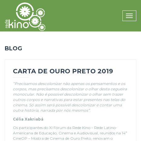
Toggle
naviga
BLOG
CARTA DE OURO PRETO 2019
“Precisamos descolonizar não apenas os pensamentos e os
corpos, mas precisamos descolonizar o olhar desta cegueira
monocular. Não é possível descolonizar o olhar sem trazer
outros corpos e narrativas para estar presentes nas telas do
cinema. Só assim será possível descolonizar e contar uma
outra história, narrada por nós mesmos”.
Célia Xakriabá
Os participantes do XI Fórum da Rede Kino – Rede Latino-
Americana de Educação, Cinema e Audiovisual, reunidos na 14ª
CineOP – Mostra de Cinema de Ouro Preto, renovam o