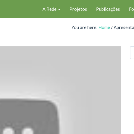
A Rede
Projetos
Publicações
F
You are here:
Home
/
Apresent