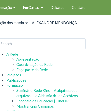
ormação
Em Cartaz
Debates
Contato
ação dos membros – ALEXANDRE MENDONÇA
A Rede
Apresentação
Coordenação da Rede
Faça parte da Rede
Projetos
Publicações
Formação
Seminário Rede Kino – A alquimia dos
arquivos | La Alchimia de los Archivos
Encontro da Educação | CineOP
Mostra Kino Campinas