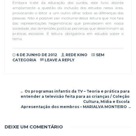
Embora trate da educação dos surdos, este livro aborda
amplamente a questão da inclusão dos estudos nessa área,
provocando o leitor a um outro olhar sobre as diferenças das
pessoas. Não é possível sair incólume dessa leitura que nos fala
das representações hegemônicas que prevalecem em nossa
sociedade, das dimensões políticas perversas que determinam as
práticas escolares. É leitura obrigatória em estudos sobre o
tema.
6 DE JUNHO DE 2012
REDE KINO
SEM
CATEGORIA
LEAVE A REPLY
←
Os programas infantis da TV – Teoria e prática para
entender a televisão feita para as crianças / Coleção
Cultura, Mídia e Escola
Apresentação dos membros – MARIALVA MONTEIRO
→
DEIXE UM COMENTÁRIO